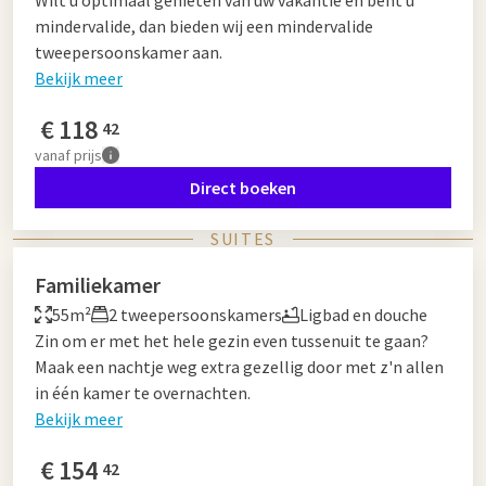
Wilt u optimaal genieten van uw vakantie en bent u
mindervalide, dan bieden wij een mindervalide
tweepersoonskamer aan.
Bekijk meer
€
118
42
vanaf
prijs
Direct boeken
SUITES
Familiekamer
55m²
2 tweepersoonskamers
Ligbad en douche
Zin om er met het hele gezin even tussenuit te gaan?
Maak een nachtje weg extra gezellig door met z'n allen
in één kamer te overnachten.
Bekijk meer
€
154
42