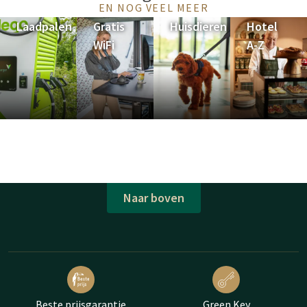
EN NOG VEEL MEER
Laadpalen
Gratis
Huisdieren
Hotel
WiFi
A-Z
Naar boven
Beste prijsgarantie
Green Key