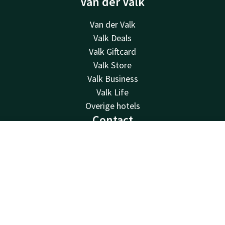
Van der Valk
Van der Valk
Valk Deals
Valk Giftcard
Valk Store
Valk Business
Valk Life
Overige hotels
Contact
24u bereikbaar - lokaal tarief
Contact
Account
NL
+31705119344
Boek nu
Bereikbaar via mail
wassenaar@valk.com
Hotel Den Haag - Wassenaar