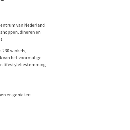
lcentrum van Nederland.
 shoppen, dineren en
s.
 230 winkels,
k van het voormalige
 en lifestylebestemming
en en genieten: