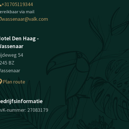
+31705119344
ereikbaar via mail
wassenaar@valk.com
otel Den Haag -
assenaar
ijdeweg 54
245 BZ
assenaar
Plan route
edrijfsinformatie
vK-nummer: 27083179