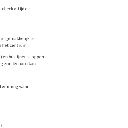
check altijd de
rum gemakkelijk te
m het centrum.
9) en buslijnen stoppen
ig zonder auto kan.
estemming waar
s.