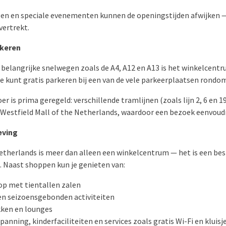
agen en speciale evenementen kunnen de openingstijden afwijken — 
 vertrekt.
rkeren
j belangrijke snelwegen zoals de A4, A12 en A13 is het winkelcent
Je kunt gratis parkeren bij een van de vele parkeerplaatsen rondo
r is prima geregeld: verschillende tramlijnen (zoals lijn 2, 6 en 1
n Westfield Mall of the Netherlands, waardoor een bezoek eenvoud
eving
Netherlands is meer dan alleen een winkelcentrum — het is een b
. Naast shoppen kun je genieten van:
op met tientallen zalen
 en seizoensgebonden activiteiten
kken en lounges
nning, kinderfaciliteiten en services zoals gratis Wi-Fi en kluisje