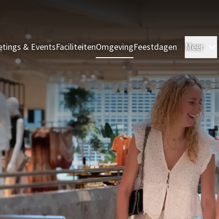
tings & Events
Faciliteiten
Omgeving
Feestdagen
Meer