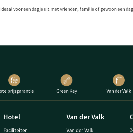
deaal voor een dagje uit met vrienden, familie of gewoon een dagj
ste prijsgarantie
Green Key
Van der Valk
Hotel
Van der Valk
Faciliteiten
Van der Valk
2