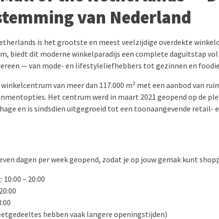
stemming van Nederland
Netherlands is het grootste en meest veelzijdige overdekte winke
m, biedt dit moderne winkelparadijs een complete daguitstap vol
ereen — van mode- en lifestyleliefhebbers tot gezinnen en foodie
 winkelcentrum van meer dan 117.000 m² met een aanbod van ruim
inmentopties. Het centrum werd in maart 2021 geopend op de ple
age en is sindsdien uitgegroeid tot een toonaangevende retail-
even dagen per week geopend, zodat je op jouw gemak kunt shopp
 10:00 – 20:00
20:00
8:00
eetgedeeltes hebben vaak langere openingstijden)