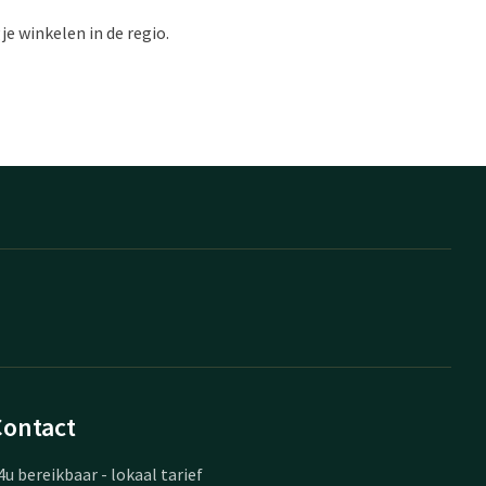
e winkelen in de regio.
Contact
4u bereikbaar - lokaal tarief