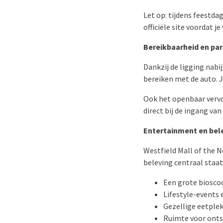
Let op: tijdens feestd
officiële site voordat je
Bereikbaarheid en pa
Dankzij de ligging nabi
bereiken met de auto. 
Ook het openbaar vervoe
direct bij de ingang va
Entertainment en bel
Westfield Mall of the 
beleving centraal staat
Een grote biosco
Lifestyle-events
Gezellige eetple
Ruimte voor ontspa