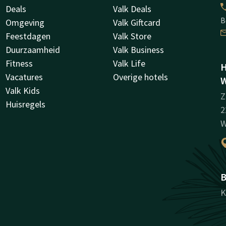
Deals
Valk Deals
B
Omgeving
Valk Giftcard
Feestdagen
Valk Store
Duurzaamheid
Valk Business
Fitness
Valk Life
H
Vacatures
Overige hotels
W
Valk Kids
Z
Huisregels
2
W
B
K