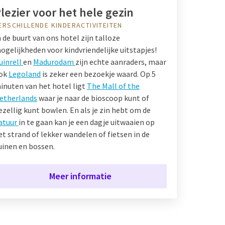
lezier voor het hele gezin
ERSCHILLENDE KINDERACTIVITEITEN
n de buurt van ons hotel zijn talloze
ogelijkheden voor kindvriendelijke uitstapjes!
uinrell
en
Madurodam
zijn echte aanraders, maar
ok
Legoland
is zeker een bezoekje waard. Op 5
inuten van het hotel ligt
The Mall of the
etherlands
waar je naar de bioscoop kunt of
ezellig kunt bowlen. En als je zin hebt om de
atuur
in te gaan kan je een dagje uitwaaien op
et strand of lekker wandelen of fietsen in de
uinen en bossen.
Meer informatie