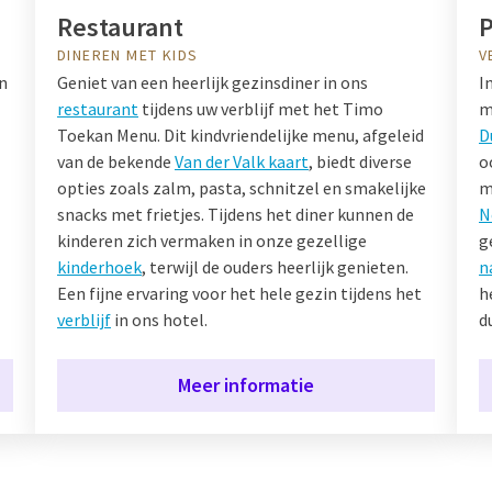
Restaurant
P
DINEREN MET KIDS
V
n
Geniet van een heerlijk gezinsdiner in ons
I
restaurant
tijdens uw verblijf met het Timo
m
Toekan Menu. Dit kindvriendelijke menu, afgeleid
D
van de bekende
Van der Valk kaart
, biedt diverse
o
opties zoals zalm, pasta, schnitzel en smakelijke
m
snacks met frietjes. Tijdens het diner kunnen de
N
kinderen zich vermaken in onze gezellige
g
kinderhoek
, terwijl de ouders heerlijk genieten.
n
Een fijne ervaring voor het hele gezin tijdens het
h
verblijf
in ons hotel.
d
Meer informatie