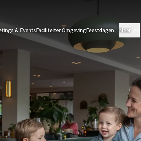
tings & Events
Faciliteiten
Omgeving
Feestdagen
Meer