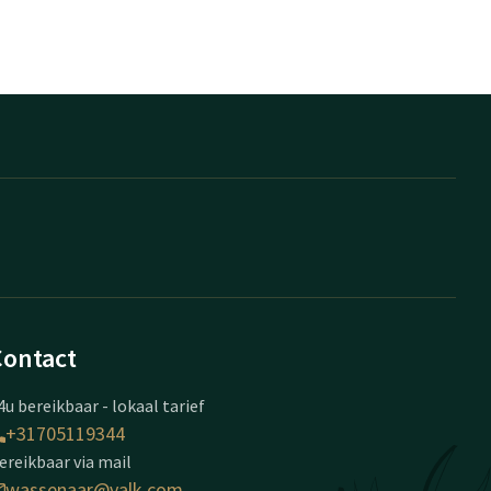
Contact
4u bereikbaar - lokaal tarief
+31705119344
ereikbaar via mail
wassenaar@valk.com