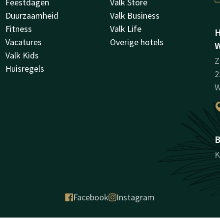
Feestdagen
Valk Store
Duurzaamheid
Valk Business
Fitness
Valk Life
H
Vacatures
Overige hotels
W
Valk Kids
Z
Huisregels
2
W
B
K
Facebook
Instagram