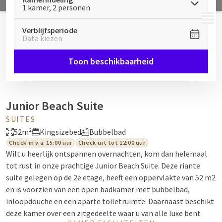
1 kamer, 2 personen
MENU
Verblijfsperiode
Data kiezen
Toon beschikbaarheid
Junior Beach Suite
SUITES
52m²
Kingsizebed
Bubbelbad
Check-in v.a. 15:00 uur
Check-uit tot 12:00 uur
Wilt u heerlijk ontspannen overnachten, kom dan helemaal
tot rust in onze prachtige Junior Beach Suite. Deze riante
suite gelegen op de 2e etage, heeft een oppervlakte van 52 m2
en is voorzien van een open badkamer met bubbelbad,
inloopdouche en een aparte toiletruimte. Daarnaast beschikt
deze kamer over een zitgedeelte waar u van alle luxe bent