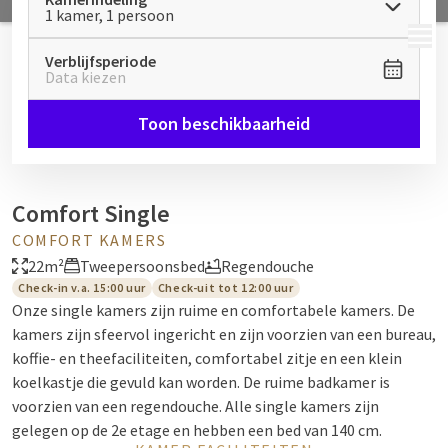
1 kamer, 1 persoon
MENU
Verblijfsperiode
Data kiezen
Toon beschikbaarheid
Comfort Single
COMFORT KAMERS
22m²
Tweepersoonsbed
Regendouche
Check-in v.a. 15:00 uur
Check-uit tot 12:00 uur
Onze single kamers zijn ruime en comfortabele kamers. De
kamers zijn sfeervol ingericht en zijn voorzien van een bureau,
koffie- en theefaciliteiten, comfortabel zitje en een klein
koelkastje die gevuld kan worden. De ruime badkamer is
voorzien van een regendouche. Alle single kamers zijn
gelegen op de 2e etage en hebben een bed van 140 cm.