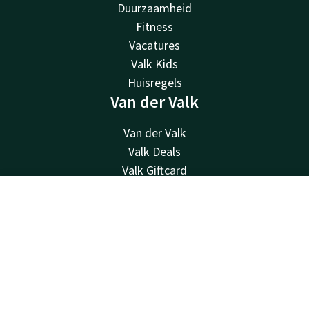
Duurzaamheid
Fitness
Vacatures
Valk Kids
Huisregels
Van der Valk
Van der Valk
Valk Deals
Valk Giftcard
Valk Store
Valk Business
Contact
Account
NL
Valk Life
Boek nu
Overige hotels
Contact
24u bereikbaar - lokaal tarief