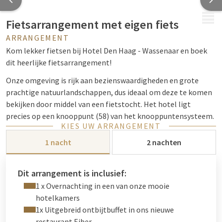
MENU
Fietsarrangement met eigen fiets
ARRANGEMENT
Kom lekker fietsen bij Hotel Den Haag - Wassenaar en boek
dit heerlijke fietsarrangement!
Onze omgeving is rijk aan bezienswaardigheden en grote
prachtige natuurlandschappen, dus ideaal om deze te komen
bekijken door middel van een fietstocht. Het hotel ligt
precies op een knooppunt (58) van het knooppuntensysteem.
KIES UW ARRANGEMENT
Bij inchecken krijgt u van ons een Bike Booqi waar
1 nacht
2 nachten
verschillende leuke fietsroutes in staan! Tevens ontvangt u
een voucher waarmee u bij onze Bakkerij Koekoek een heerlijk
zoet broodje*, stuk fruit en drankje** kunt uitkiezen. Lekker
Dit arrangement is inclusief:
om mee te nemen voor onderweg!
1 x Overnachting in een van onze mooie
hotelkamers
Via de duinen en natuurgebied Meijendel richting het strand
1x Uitgebreid ontbijtbuffet in ons nieuwe
van
Scheveningen
of de Wassenaarse Slag. Of fiets de
restaurant Eiber