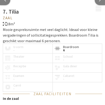
MENU
7. Tilia
ZAAL
18m²
Mooie gespreksruimte met veel daglicht. Ideaal voor kleine
vergaderingen of sollicitatiegesprekken. Boardroom Tilia is
geschikt voor maximaal 6 personen.
U-vorm
Boardroom
-
6
Theater
School
-
-
Receptie
Gala diner
-
-
Examen
Cabaret
-
-
Carré
-
ZAAL FACILITEITEN
In de zaal