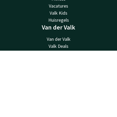
Vacatures
Valk Kids
Huisregels
Van der Valk
Van der Valk
Valk Deals
Valk Giftcard
Valk Store
Contact
Account
NL
Valk Business
Boek nu
Valk Life
Overige hotels
Contact
24u bereikbaar - lokaal tarief
+31705119344
Bereikbaar via mail