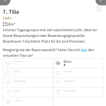
MENÜ
7. Tilia
SAAL
18m²
Schöner Tagungsraum mit viel natürlichem Licht. Ideal für
kleine Besprechungen oder Bewerbungsgespräche.
Boardroom Tilia bietet Platz für bis zu 6 Personen.
Neugierig wie der Raum aussieht? Sehen Sie sich
hier
den
virtuellen Tour an!
U-Form
Block
-
6
Kino
Schule
-
-
Empfang
Bankett
-
-
Exam
Kabarett
-
-
Carré
-