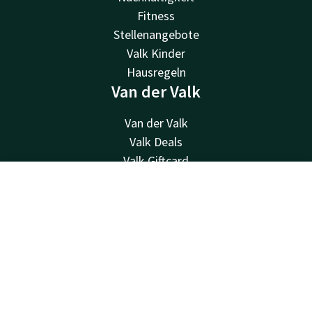
Fitness
Stellenangebote
Valk Kinder
Hausregeln
Van der Valk
Van der Valk
Valk Deals
Valk Giftcard
Valk Store
Kontakt
Account
DE
Valk Business
Valk Life
Jetzt buchen
Andere Hotels
Kontakt
24 Std. erreichbar, lokaler Tarif
+31705119344