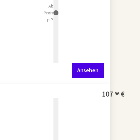
Ab
Preis
p.P.
Ansehen
107
€
96