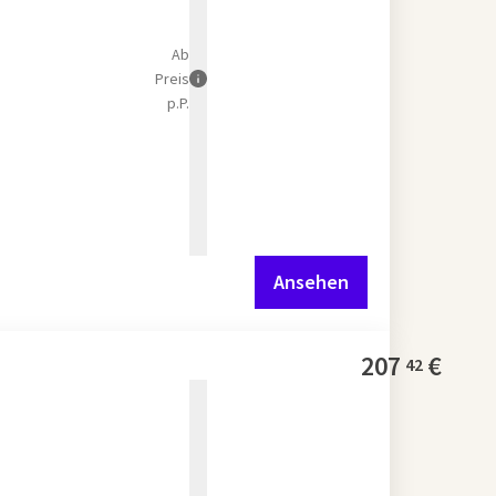
Ab
Preis
p.P.
Ansehen
207
€
42