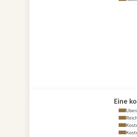
Eine k
Über
Reich
Kost
Kost