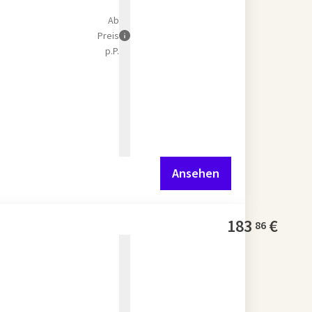
Ab
Preis
p.P.
Ansehen
183
€
86