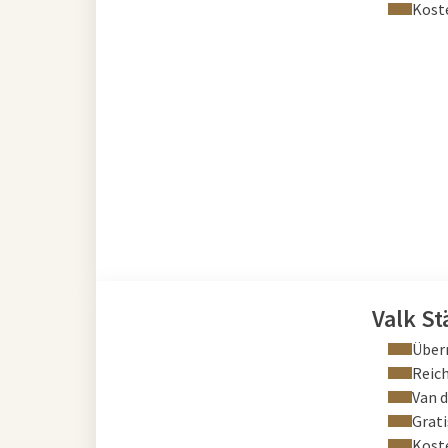
Kost
Valk St
Über
Reich
Van 
Grati
Kost