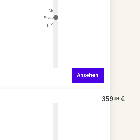
Ab
Preis
p.P.
Ansehen
359
€
34