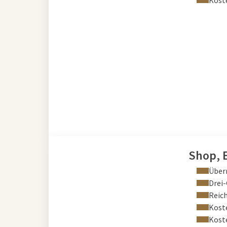
Kost
Shop, 
Über
Drei
Reich
Kost
Kost