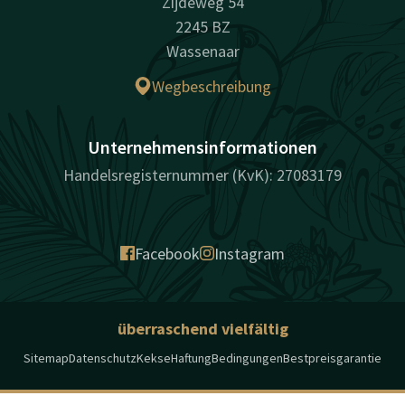
Zijdeweg 54
2245 BZ
Wassenaar
Wegbeschreibung
Unternehmensinformationen
Handelsregisternummer (KvK): 27083179
Facebook
Instagram
überraschend vielfältig
Sitemap
Datenschutz
Kekse
Haftung
Bedingungen
Bestpreisgarantie