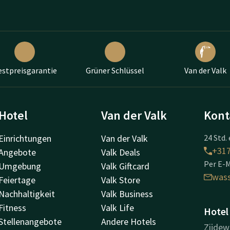
estpreisgarantie
Grüner Schlüssel
Van der Valk
Hotel
Van der Valk
Kont
Einrichtungen
Van der Valk
24 Std. 
+31
Angebote
Valk Deals
Per E-M
Umgebung
Valk Giftcard
was
Feiertage
Valk Store
Nachhaltigkeit
Valk Business
Fitness
Valk Life
Hotel
Stellenangebote
Andere Hotels
Zijdew