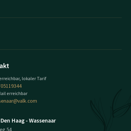
akt
erreichbar, lokaler Tarif
705119344
ail erreichbar
senaar@valk.com
 Den Haag - Wassenaar
eg 54