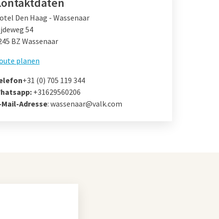
ontaktdaten
otel Den Haag - Wassenaar
ijdeweg 54
245 BZ Wassenaar
oute planen
elefon
+31 (0) 705 119 344
hatsapp:
+31629560206
-Mail-Adresse
: wassenaar@valk.com