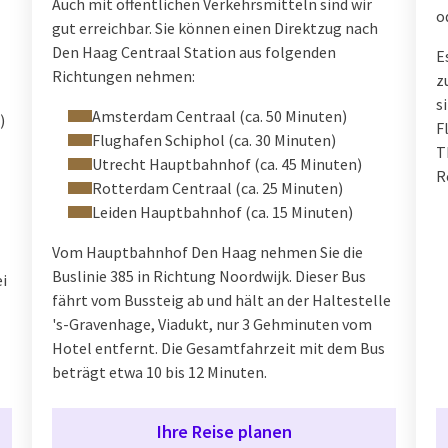
Auch mit öffentlichen Verkehrsmitteln sind wir
o
gut erreichbar. Sie können einen Direktzug nach
Den Haag Centraal Station aus folgenden
E
Richtungen nehmen:
z
s
Amsterdam Centraal (ca. 50 Minuten)
)
F
Flughafen Schiphol (ca. 30 Minuten)
T
Utrecht Hauptbahnhof (ca. 45 Minuten)
R
Rotterdam Centraal (ca. 25 Minuten)
Leiden Hauptbahnhof (ca. 15 Minuten)
Vom Hauptbahnhof Den Haag nehmen Sie die
Buslinie 385 in Richtung Noordwijk. Dieser Bus
ei
fährt vom Bussteig ab und hält an der Haltestelle
's-Gravenhage, Viadukt, nur 3 Gehminuten vom
Hotel entfernt. Die Gesamtfahrzeit mit dem Bus
beträgt etwa 10 bis 12 Minuten.
Ihre Reise planen