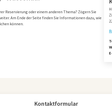
K
H
rer Reservierung oder einem anderen Thema? Zögern Sie
Z
weiter. Am Ende der Seite finden Sie Informationen dazu, wie
2
eichen können.
R
T
W
E
Kontaktformular