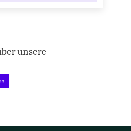
über unsere
an