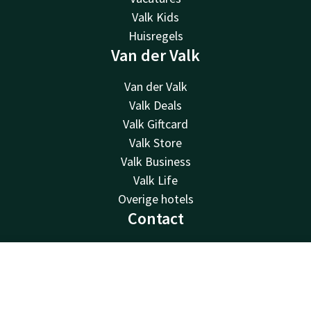
Valk Kids
Huisregels
Van der Valk
Van der Valk
Valk Deals
Valk Giftcard
Valk Store
Valk Business
Valk Life
Overige hotels
Contact
24u bereikbaar - lokaal tarief
+31705119344
Contact
Account
NL
Bereikbaar via mail
wassenaar@valk.com
Boek nu