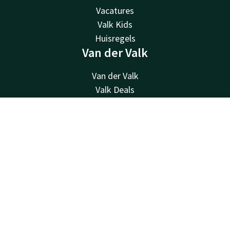
Vacatures
Valk Kids
Huisregels
Van der Valk
Van der Valk
Valk Deals
Valk Giftcard
Valk Store
Contact
Account
NL
Valk Business
Boek nu
Valk Life
Overige hotels
Contact
24u bereikbaar - lokaal tarief
+31705119344
Bereikbaar via mail