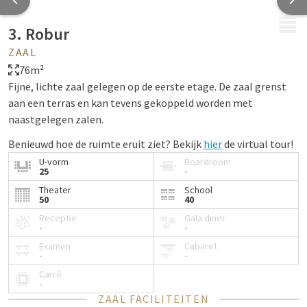
MENU
3. Robur
ZAAL
76m²
Fijne, lichte zaal gelegen op de eerste etage. De zaal grenst
aan een terras en kan tevens gekoppeld worden met
naastgelegen zalen.
Benieuwd hoe de ruimte eruit ziet? Bekijk
hier
de virtual tour!
U-vorm
Boardroom
25
-
Theater
School
50
40
Receptie
Gala diner
-
-
Examen
Cabaret
-
-
Carré
-
ZAAL FACILITEITEN