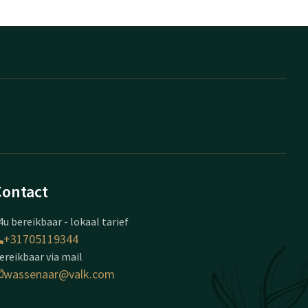
Contact
4u bereikbaar - lokaal tarief
+31705119344
ereikbaar via mail
wassenaar@valk.com