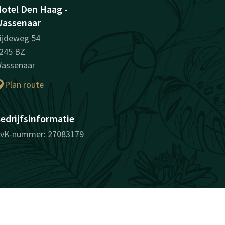
otel Den Haag -
assenaar
ijdeweg 54
245 BZ
assenaar
Plan route
edrijfsinformatie
vK-nummer: 27083179
verrassend vanzelfsprekend