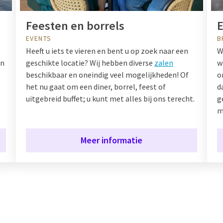
Feesten en borrels
E
EVENTS
B
Heeft u iets te vieren en bent u op zoek naar een
W
en
geschikte locatie? Wij hebben diverse
zalen
w
beschikbaar en oneindig veel mogelijkheden! Of
o
het nu gaat om een diner, borrel, feest of
d
uitgebreid buffet; u kunt met alles bij ons terecht.
g
m
Meer informatie