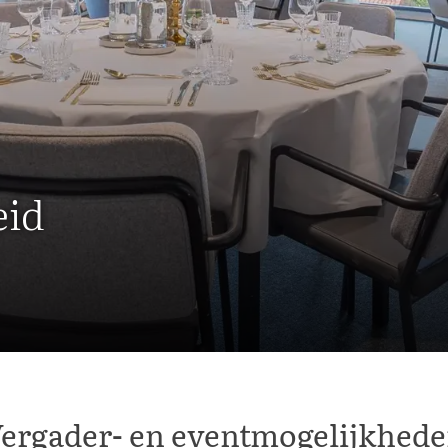
eid
ergader- en eventmogelijkhed