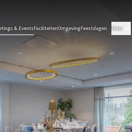
tings & Events
Faciliteiten
Omgeving
Feestdagen
Meer