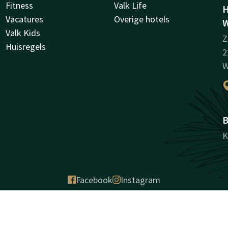
Fitness
Valk Life
H
Vacatures
Overige hotels
W
Valk Kids
Z
Huisregels
2
W
B
K
Facebook
Instagram
antie