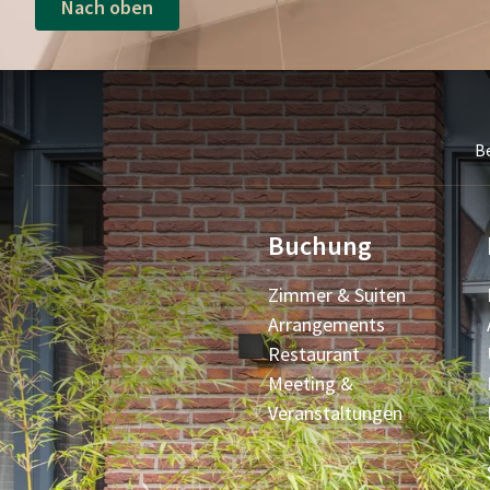
Nach oben
B
Buchung
Zimmer & Suiten
Arrangements
Restaurant
Meeting &
Veranstaltungen