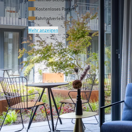
Ihrem Hotelzimmer angeben.
Kostenloses Parken
Fahrradverleih
Mehr anzeigen