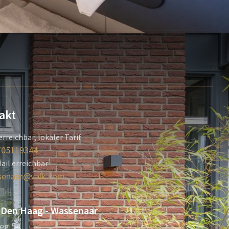
akt
erreichbar, lokaler Tarif
705119344
ail erreichbar
senaar@valk.com
 Den Haag - Wassenaar
eg 54