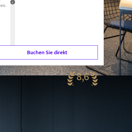
reis
Buchen Sie direkt
8,6
antastisch
60 Bewertungen