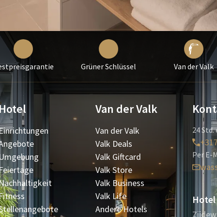
estpreisgarantie
Grüner Schlüssel
Van der Valk
Hotel
Van der Valk
Kont
Einrichtungen
Van der Valk
24 Std. 
+31
Angebote
Valk Deals
Per E-M
Umgebung
Valk Giftcard
was
Feiertage
Valk Store
Nachhaltigkeit
Valk Business
Fitness
Valk Life
Hotel
Stellenangebote
Andere Hotels
Zijdew