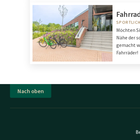
Fahrra
SPORTLIC
Möchten Si
Nähe der s
gemacht we
Fahrräder!
Nach oben
B