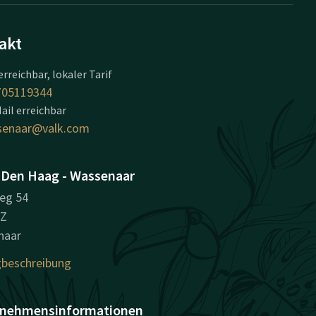
akt
erreichbar, lokaler Tarif
705119344
ail erreichbar
senaar@valk.com
 Den Haag - Wassenaar
eg 54
BZ
naar
beschreibung
nehmensinformationen