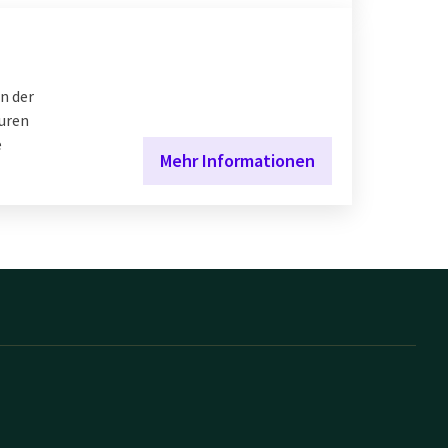
n der
uren
e
Mehr Informationen