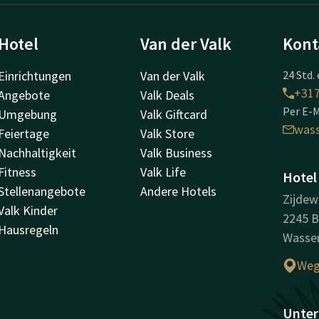
Hotel
Van der Valk
Kont
Einrichtungen
Van der Valk
24 Std. 
+31
Angebote
Valk Deals
Per E-M
Umgebung
Valk Giftcard
was
Feiertage
Valk Store
Nachhaltigkeit
Valk Business
Fitness
Valk Life
Hotel
Stellenangebote
Andere Hotels
Zijdew
Valk Kinder
2245 
Hausregeln
Wasse
Weg
Unter