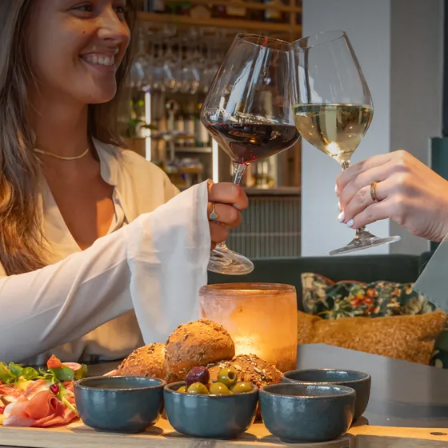
STELDE VRAGEN
an twee personen per kamer.
 persoon per nacht.
 niet in het arrangement inbegrepen
n toeslag.