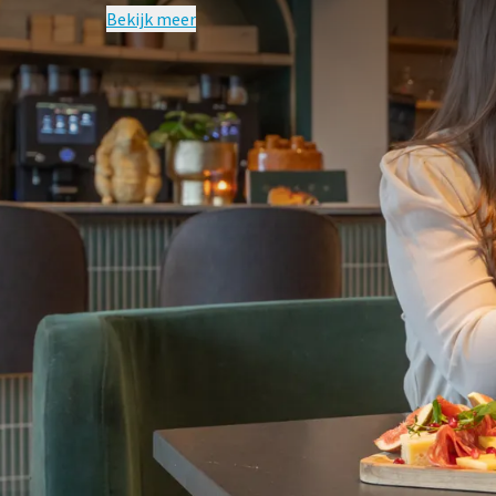
Bekijk meer
VEELGE
Voorwaarden van arrangement
Op basis van beschikbaarheid
Tarieven zijn per persoon, op basis v
Exclusief € 4.71 toeristenbijdrage per
Voor kinderen t/m 3 jaar is het diner
Voor een eenpersoonskamer geldt ee