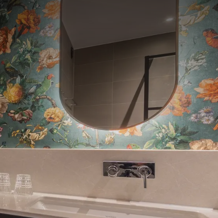
anaf
prijs
p.
Kamerindeling
1 kamer, 2 personen
Arrangement
1 nacht