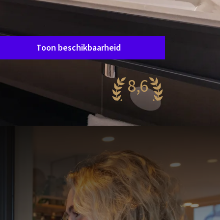
Verblijfsperiode
Data kiezen
Toon beschikbaarheid
8,6
antastisch
62 reviews