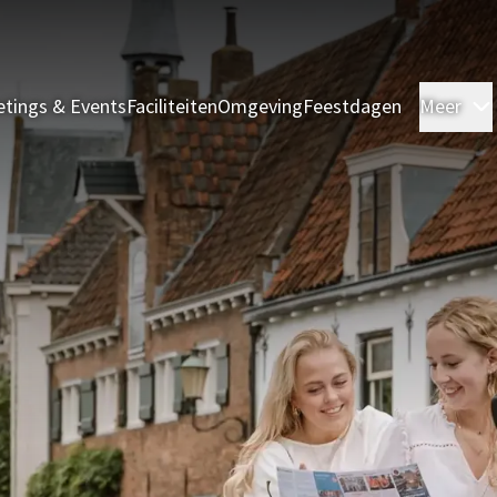
tings & Events
Faciliteiten
Omgeving
Feestdagen
Meer