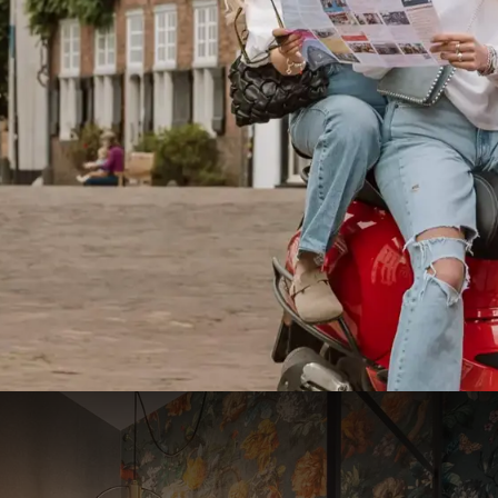
ment
€