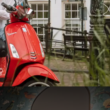
107
96