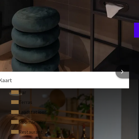
F
5
 INFORMATIE
Kaart
Bar
Terras
Laadstations
Roomservice
Restaurant