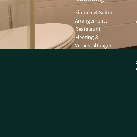
Zimmer & Suiten
Arrangements
Restaurant
Meeting &
Veranstaltungen