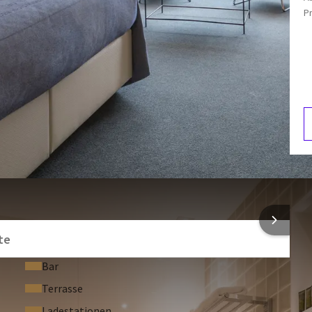
P
Flachbildfernseher
r
den virtuellen Tour an!
Terrasse
nd in diesem Hotelzimmer auf Anfrage gestattet. Dies ist
t möglich. Pro Zimmer sind maximal zwei Haustiere erlaubt.
tenlos nutzen; das
Van-der-Valk-Gym
. Möchten Sie lieber
efit Studio bietet alle Arten von Personal Training in
ie
hier
!
F
5
NFORMATIONEN
ch angenehmer zu gestalten. Sie haben etwas zu feiern oder
 sich unsere Seite mit
Upgrade-Optionen
an.
te
Bar
tel Den Haag – Wassenaar hat eine Zusammenarbeit mit
Terrasse
 für jeden Tag einen Baum zu pflanzen, an dem Sie als
Ladestationen
ie Zimmerzwischenreinigung verzichten.