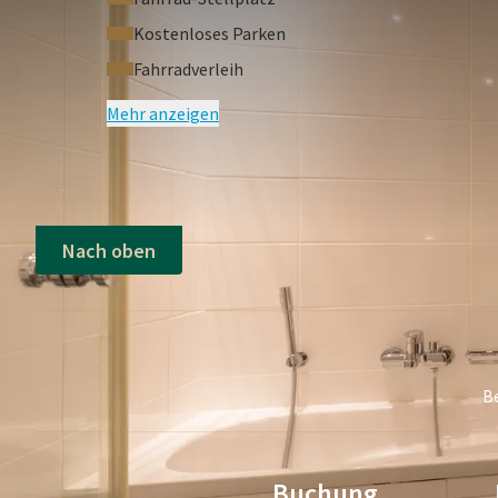
Kostenloses Parken
Wenn Sie dies nutzen möchten, können Sie dies beim
Fahrradverleih
Ihrem Hotelzimmer angeben.
Mehr anzeigen
Nach oben
B
Buchung