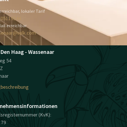
erreichbar, lokaler Tarif
705119344
ail erreichbar
senaar@valk.com
 Den Haag - Wassenaar
eg 54
BZ
naar
beschreibung
nehmensinformationen
sregisternummer (KvK):
179