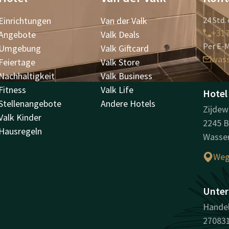
Einrichtungen
Van der Valk
24 Std. 
+31
Angebote
Valk Deals
Per E-M
Umgebung
Valk Giftcard
was
Feiertage
Valk Store
Nachhaltigkeit
Valk Business
Fitness
Valk Life
Hotel
Stellenangebote
Andere Hotels
Zijdew
Valk Kinder
2245 
Hausregeln
Wasse
Weg
Unter
Handel
27083