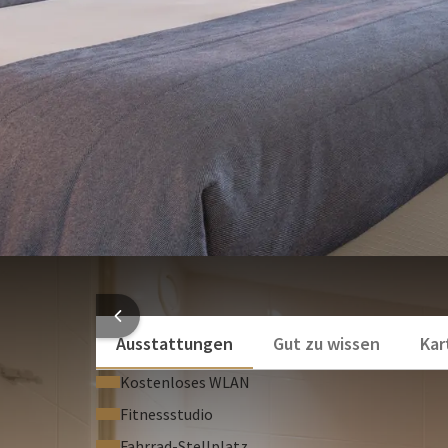
Virtuellen Tour
Föhn
Neugierig wie der Raum aussieht? Sehen Sie sich
hie
Kühlschrank
Rauchen verboten I Haustiere erlaubt
Mehr anzeigen
Alle Zimmer sind Nichtraucherzimmer. Haustiere si
gegen einen Aufpreis von €18,50 pro Tier und Nach
Fitness
Als Hotelgast können Sie unseren Fitnessraum kos
unter Aufsicht trainieren? Auch das ist möglich! Ben
unserem Hotel an. Weitere Informationen finden S
Upgrade-Optionen
HOTELI
Wir bieten allerlei Extras, um Ihren Aufenthalt no
möchten etwas Romantisches im Zimmer? Sehen Sie
Ausstattungen
Gut zu wissen
Kar
Green Stays
Kostenloses WLAN
Möchten Sie zu einer grüneren Welt beitragen? Ho
Fitnessstudio
Green Stays
. Damit unterstützen wir die Initiative,
Fahrrad-Stellplatz
Hotelgast bei einem mehrtägigen Aufenthalt auf d