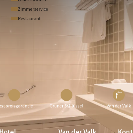
Zimmerservice
 Check-in oder während Ihres Aufenthalts über das Tablet in
Restaurant
estpreisgarantie
Grüner Schlüssel
Van der Valk
Hotel
Van der Valk
Kont