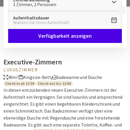
1 Zimmer, 2 Personen
MENÜ
Aufenthaltsdauer
Wählen Sie Ihren Aufenthalt
Verfügbarkeit anzeigen
Executive-Zimmern
LUXUSZIMMER
40m²
Kingsize-Bett
Badewanne und Dusche
Check-in ab 15:00
Check-out bis 12:00
In diesen entzückenden neuen Executive-Zimmern ist der
Aufenthalt ein Vergnügen. Sie sind luxuriös und ansprechend
eingerichtet. Es gibt einen begehbaren Kleiderschrank und
einen Schminktisch. Das Badezimmer verfügt über eine
ebenerdige Dusche mit Regendusche und eine freistehende
Badewanne. Es gibt auch eine separate Toilette, Kaffee- und