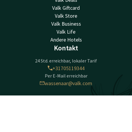
Valk Giftcard
Valk Store
Valk Business
Valk Life
Andere Hotels
Kontakt
24 Std. erreichbar, lokaler Tarif
+31705119344
Per E-Mail erreichbar
wassenaar@valk.com
Hotel Den Haag - Wassenaar
Kontakt
Account
DE
Zijdeweg 54
2245 BZ
Jetzt buchen
Wassenaar