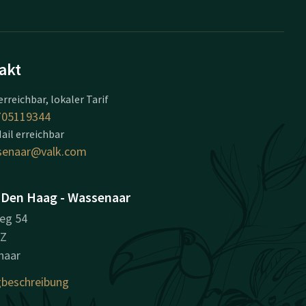
akt
erreichbar, lokaler Tarif
705119344
ail erreichbar
senaar@valk.com
 Den Haag - Wassenaar
eg 54
BZ
naar
beschreibung