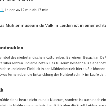
 1
, Leiden 🚗 12 min 🚲 47 min
: das Mühlenmuseum de Valk in Leiden ist in einer ec
Windmühlen
Symbol des niederländischen Kulturerbes. Bei einem Besuch an De V
er früher lebten und arbeiteten. Das Museum besteht aus sieben S
hichte und einen Einblick in den Mühlenbetrieb bietet. Sie könne
was lernen über die Entwicklung der Mühlentechnik im Laufe der
lk
ühle dient heute nicht nur als Museum, sondern ist auch noch ei
tet die Mühle einen malerischen Blick über die Stadt Leiden, was