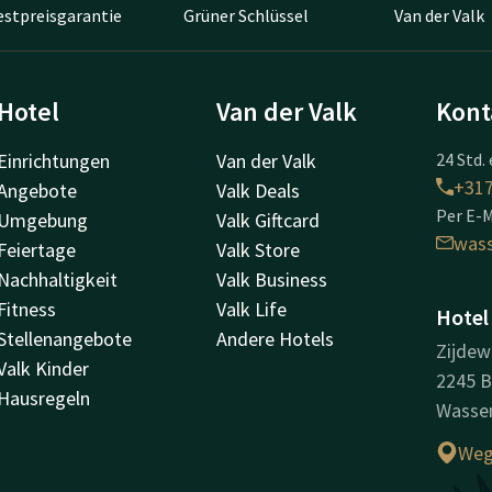
estpreisgarantie
Grüner Schlüssel
Van der Valk
Hotel
Van der Valk
Kont
Einrichtungen
Van der Valk
24 Std. 
+31
Angebote
Valk Deals
Per E-M
Umgebung
Valk Giftcard
was
Feiertage
Valk Store
Nachhaltigkeit
Valk Business
Fitness
Valk Life
Hotel
Stellenangebote
Andere Hotels
Zijdew
Valk Kinder
2245 
Hausregeln
Wasse
Weg