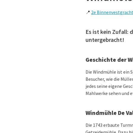
📍
2e Binnenvestgracht
Es ist kein Zufall
untergebracht!
Geschichte der 
Die Windmühle ist ein 
Besucher, wie die Müll
jedes seine eigene Gesc
Mahlwerke sehen und et
Windmühle De Va
Die 1743 erbaute Turmm
Getreidemühle. Dazu bie