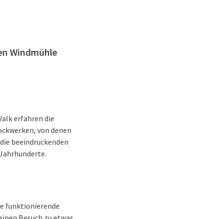
hten Windmühle
alk erfahren die
tockwerken, von denen
n die beeindruckenden
 Jahrhunderte.
ne funktionierende
 einen Besuch zu etwas