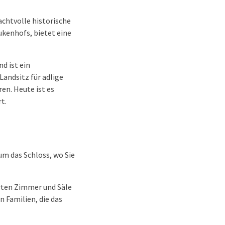
achtvolle historische
kenhofs, bietet eine
d ist ein
Landsitz für adlige
en. Heute ist es
t.
um das Schloss, wo Sie
erten Zimmer und Säle
n Familien, die das