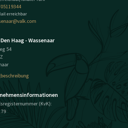
705119344
ail erreichbar
senaar@valk.com
 Den Haag - Wassenaar
eg 54
BZ
naar
beschreibung
nehmensinformationen
sregisternummer (KvK):
179