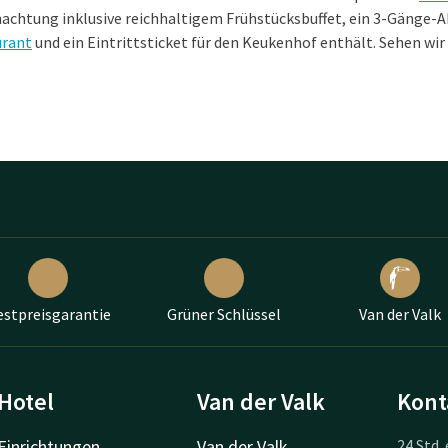
nachtung inklusive reichhaltigem Frühstücksbuffet, ein 3-Gänge-
urant
und ein Eintrittsticket für den Keukenhof enthält. Sehen wir 
estpreisgarantie
Grüner Schlüssel
Van der Valk
Hotel
Van der Valk
Kont
Einrichtungen
Van der Valk
24 Std. 