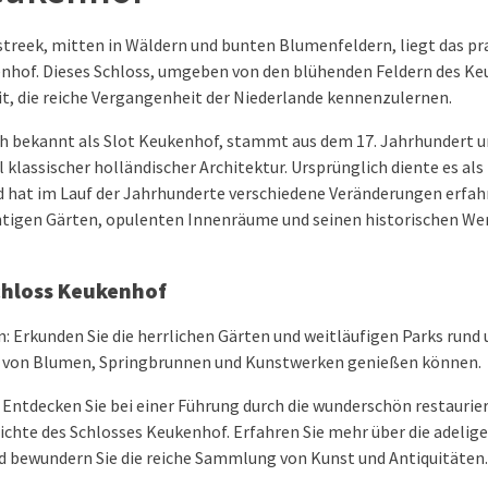
streek, mitten in Wäldern und bunten Blumenfeldern, liegt das pr
hof. Dieses Schloss, umgeben von den blühenden Feldern des Keu
it, die reiche Vergangenheit der Niederlande kennenzulernen.
h bekannt als Slot Keukenhof, stammt aus dem 17. Jahrhundert un
l klassischer holländischer Architektur. Ursprünglich diente es als 
d hat im Lauf der Jahrhunderte verschiedene Veränderungen erfahr
htigen Gärten, opulenten Innenräume und seinen historischen Wer
chloss Keukenhof
 Erkunden Sie die herrlichen Gärten und weitläufigen Parks rund 
t von Blumen, Springbrunnen und Kunstwerken genießen können.
 Entdecken Sie bei einer Führung durch die wunderschön restauri
ichte des Schlosses Keukenhof. Erfahren Sie mehr über die adelige
 bewundern Sie die reiche Sammlung von Kunst und Antiquitäten.