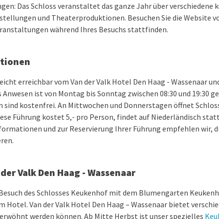
gen: Das Schloss veranstaltet das ganze Jahr über verschiedene ku
stellungen und Theaterproduktionen. Besuchen Sie die Website 
ranstaltungen während Ihres Besuchs stattfinden.
tionen
leicht erreichbar vom Van der Valk Hotel Den Haag - Wassenaar un
 Anwesen ist von Montag bis Sonntag zwischen 08:30 und 19:30 ge
 sind kostenfrei. An Mittwochen und Donnerstagen öffnet Schlos
ese Führung kostet 5,- pro Person, findet auf Niederländisch stat
nformationen und zur Reservierung Ihrer Führung empfehlen wir, 
ren.
der Valk Den Haag - Wassenaar
 Besuch des Schlosses Keukenhof mit dem Blumengarten Keuken
m Hotel. Van der Valk Hotel Den Haag – Wassenaar bietet verschi
erwöhnt werden können. Ab Mitte Herbst ist unser spezielles
Keu