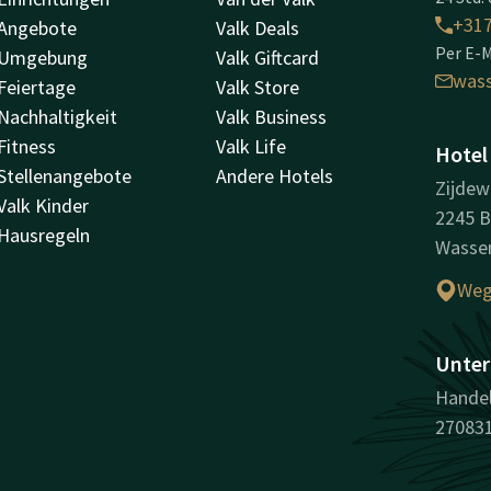
+31
Angebote
Valk Deals
Per E-M
Umgebung
Valk Giftcard
was
Feiertage
Valk Store
Nachhaltigkeit
Valk Business
Fitness
Valk Life
Hotel
Stellenangebote
Andere Hotels
Zijdew
Valk Kinder
2245 
Hausregeln
Wasse
Weg
Unter
Handel
27083