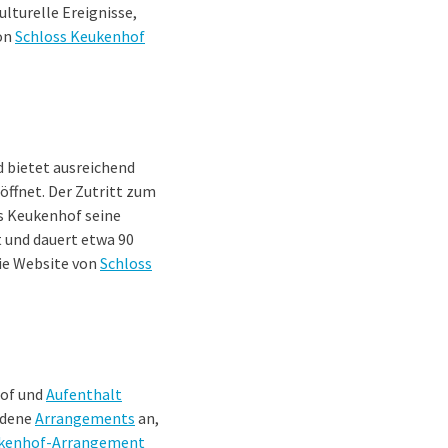
lturelle Ereignisse,
von
Schloss Keukenhof
d bietet ausreichend
öffnet. Der Zutritt zum
s Keukenhof seine
t und dauert etwa 90
die Website von
Schloss
hof und
Aufenthalt
edene
Arrangements
an,
kenhof-Arrangement