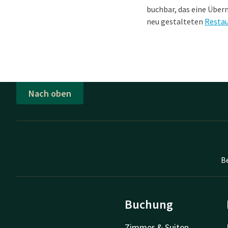
buchbar, das eine Über
neu gestalteten
Resta
Nach oben
B
Buchung
Zimmer & Suiten