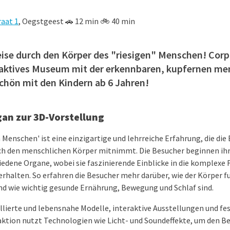
aat 1
, Oegstgeest 🚗 12 min 🚲 40 min
ise durch den Körper des "riesigen" Menschen! Corpu
eraktives Museum mit der erkennbaren, kupfernen me
chön mit den Kindern ab 6 Jahren!
an zur 3D-Vorstellung
 Menschen' ist eine einzigartige und lehrreiche Erfahrung, die die
rch den menschlichen Körper mitnimmt. Die Besucher beginnen ih
iedene Organe, wobei sie faszinierende Einblicke in die komplexe
halten. So erfahren die Besucher mehr darüber, wie der Körper fun
nd wie wichtig gesunde Ernährung, Bewegung und Schlaf sind.
llierte und lebensnahe Modelle, interaktive Ausstellungen und fe
aktion nutzt Technologien wie Licht- und Soundeffekte, um den Be