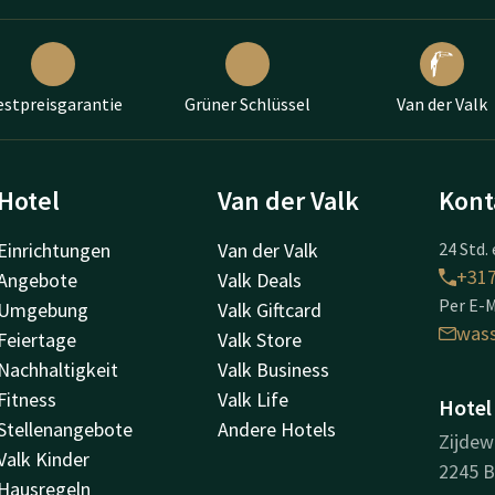
estpreisgarantie
Grüner Schlüssel
Van der Valk
Hotel
Van der Valk
Kont
Einrichtungen
Van der Valk
24 Std. 
+31
Angebote
Valk Deals
Per E-M
Umgebung
Valk Giftcard
was
Feiertage
Valk Store
Nachhaltigkeit
Valk Business
Fitness
Valk Life
Hotel
Stellenangebote
Andere Hotels
Zijdew
Valk Kinder
2245 
Hausregeln