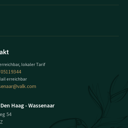
akt
erreichbar, lokaler Tarif
705119344
ail erreichbar
senaar@valk.com
 Den Haag - Wassenaar
eg 54
BZ