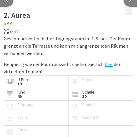
MENÜ
2. Aurea
SAAL
52m²
Geschmackvoller, heller Tagungsraum im 1. Stock. Der Raum
grenzt an die Terrasse und kann mit angrenzenden Räumen
verbunden werden.
Neugierig wie der Raum aussieht? Sehen Sie sich
hier
den
virtuellen Tour an!
U-Form
Block
19
-
Kino
Schule
45
30
Empfang
Bankett
-
-
Exam
Kabarett
-
-
Carré
-