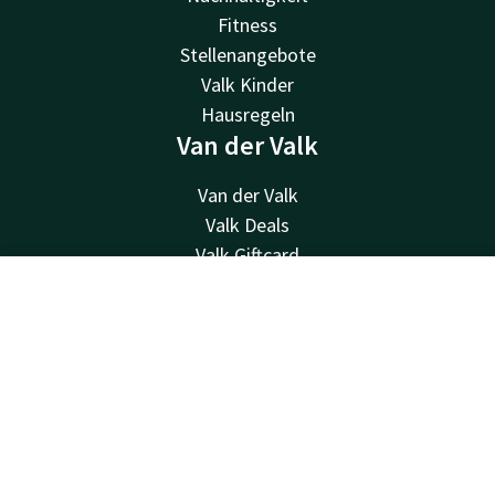
Fitness
Stellenangebote
Valk Kinder
Hausregeln
Van der Valk
Van der Valk
Valk Deals
Valk Giftcard
Valk Store
Kontakt
Account
DE
Valk Business
Valk Life
Jetzt buchen
Andere Hotels
Kontakt
24 Std. erreichbar, lokaler Tarif
+31705119344